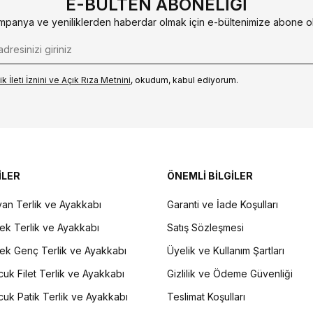
E-BÜLTEN ABONELIĞI
mpanya ve yeniliklerden haberdar olmak için e-bültenimize abone ol
k İleti İzni‌ni ve Açık Rıza Metni‌ni
, okudum, kabul ediyorum.
İLER
ÖNEMLİ BİLGİLER
an Terlik ve Ayakkabı
Garanti ve İade Koşulları
ek Terlik ve Ayakkabı
Satış Sözleşmesi
ek Genç Terlik ve Ayakkabı
Üyelik ve Kullanım Şartları
uk Filet Terlik ve Ayakkabı
Gizlilik ve Ödeme Güvenliği
uk Patik Terlik ve Ayakkabı
Teslimat Koşulları