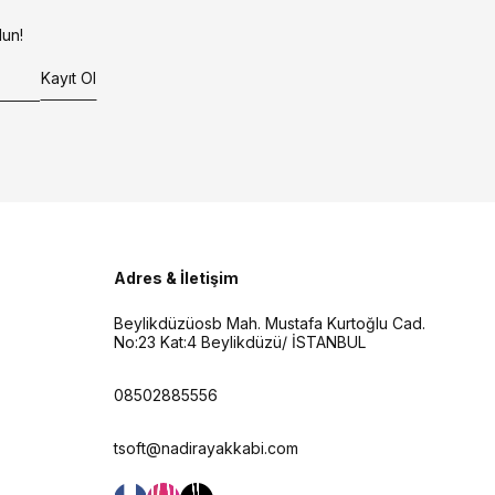
un!
Kayıt Ol
Adres & İletişim
Beylikdüzüosb Mah. Mustafa Kurtoğlu Cad.
No:23 Kat:4 Beylikdüzü/ İSTANBUL
08502885556
tsoft@nadirayakkabi.com