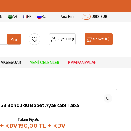
EN
AR
FR
RU
Para Birimi
TL
USD
EUR
Ara
Üye Girişi
Sepet
0
AKSESUAR
YENI GELENLER
KAMPANYALAR
-53 Boncuklu Babet Ayakkabı Taba
Takım Fiyatı:
 + KDV
190,00
TL + KDV