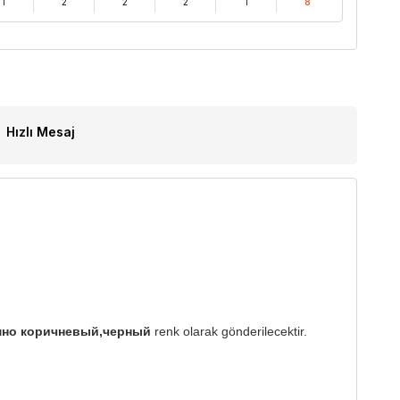
1
2
2
2
1
8
Hızlı Mesaj
емно коричневый,черный
renk olarak gönderilecektir.