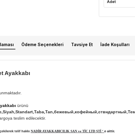
Adet
laması
Ödeme Seçenekleri
Tavsiye Et
İade Koşulları
et Ayakkabı
lunmaktadır.
Ayakkabı
ürünü
rbre,Siyah,Standart,Taba,Tan,бежевый,кофейный,ствндартный,Т
rgoya teslim edilecektir.
ekilerek telif hakkı
NADİR AYAKKABICILIK SAN ve TİC LTD ŞTİ ‘
e aittir.