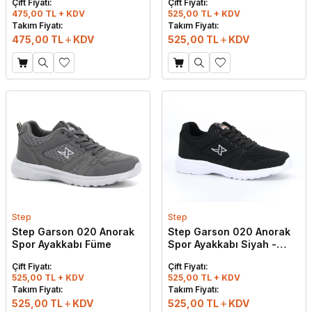
Çift Fiyatı:
Çift Fiyatı:
475,00 TL + KDV
525,00 TL + KDV
Takım Fiyatı:
Takım Fiyatı:
475,00
TL
KDV
525,00
TL
KDV
Step
Step
Step Garson 020 Anorak
Step Garson 020 Anorak
Spor Ayakkabı Füme
Spor Ayakkabı Siyah -
Beyaz
Çift Fiyatı:
Çift Fiyatı:
525,00 TL + KDV
525,00 TL + KDV
W
h
t
s
a
p
p
D
e
s
e
H
a
t
t
Takım Fiyatı:
Takım Fiyatı:
525,00
TL
KDV
525,00
TL
KDV