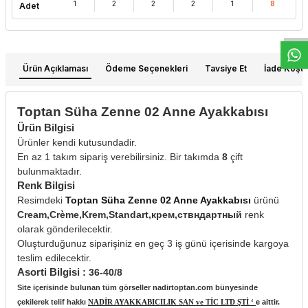
W
h
t
s
a
p
p
D
e
s
e
H
a
t
t
1
2
2
2
1
8
Adet
Ürün Açıklaması
Ödeme Seçenekleri
Tavsiye Et
İade Koşull
Toptan Süha Zenne 02 Anne Ayakkabısı
Ürün Bilgisi
Ürünler kendi kutusundadir.
En az 1 takım sipariş verebilirsiniz. Bir takımda
8
çift
bulunmaktadır.
Renk Bilgisi
Resimdeki
Toptan Süha Zenne 02 Anne Ayakkabısı
ürünü
Cream,Crème,Krem,Standart,крем,ствндартный
renk
olarak gönderilecektir.
Oluşturduğunuz siparişiniz en geç 3 iş günü içerisinde kargoya
teslim edilecektir.
Asorti Bilgisi :
36-40/8
Site içerisinde bulunan tüm görseller nadirtoptan.com bünyesinde
çekilerek telif hakkı
NADİR AYAKKABICILIK SAN ve TİC LTD ŞTİ ‘
e aittir.