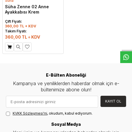
Süha
Süha Zenne 02 Anne
Ayakkabısı Krem
Çift Fiyatı:
360,00 TL + KDV
W
h
t
s
a
p
p
D
e
s
e
H
a
t
t
Takım Fiyatı:
360,00
TL
KDV
E-Bülten Aboneliği
Kampanya ve yeniliklerden haberdar olmak için e-
bültenimize abone olun!
KAYIT OL
KVKK Sözleşmesi'ni
, okudum, kabul ediyorum.
Sosyal Medya