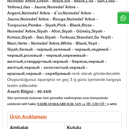
W
h
t
s
a
p
p
D
e
s
e
H
a
t
t
Noiredel`Arbre,Green - Black,İce - Black,Lila - Sarı,Lilac -
Yellow,Lilas - Jaune,Noiredel`Arbre -
Argent,Noiredel`Arbre - d`or,Noiredel`Arbre -
Jaune,Noiredel`Arbre - Rouge,Noiredel`Arbre -
Turqouise,Pembe - Siyah,Pink - Black,Rose -
Noiredel`Arbre,Siyah - Altın,Siyah - Gümüş,Siyah -
Kırmızı,Siyah - Sarı,Siyah - Turkuaz,Standart,Su Yeşili -
Mavi,Verte - Noiredel`Arbre,White - Black,Yeşil -
Siyah,белый - черный,зеленый - черный,ледяной -
черный,розовый - черный,сиреневый -
желтый,ствндартный,черный - бирюза,черный -
желтый,черный - золотистый,черный -
красный,черный - серебряный
renk olarak gönderilecektir.
Oluşturduğunuz siparişiniz en geç 3 iş günü içerisinde kargoya
teslim edilecektir.
Asorti Bilgisi :
40-44/8
Site içerisinde bulunan tüm görseller nadirtoptan.com bünyesinde
çekilerek telif hakkı
NADİR AYAKKABICILIK SAN ve TİC LTD ŞTİ ‘
e aittir.
Ürün Açıklaması
Ambalaj
Kutulu