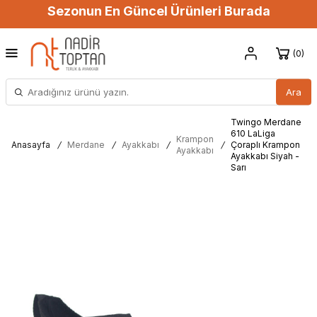
Sezonun En Güncel Ürünleri Burada
0
Ara
Twingo Merdane
610 LaLiga
Krampon
Anasayfa
/
Merdane
/
Ayakkabı
/
/
Çoraplı Krampon
Ayakkabı
Ayakkabı Siyah -
Sarı