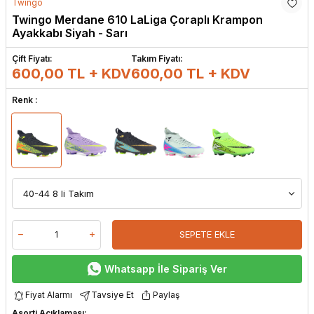
Twingo
Twingo Merdane 610 LaLiga Çoraplı Krampon
Ayakkabı Siyah - Sarı
Çift Fiyatı:
Takım Fiyatı:
600,00 TL + KDV
600,00
TL + KDV
Renk :
SEPETE EKLE
Whatsapp İle Sipariş Ver
Fiyat Alarmı
Tavsiye Et
Paylaş
Asorti Açıklaması: