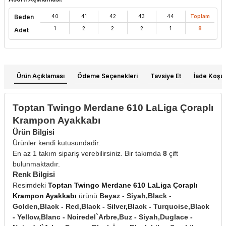
Beden
40
41
42
43
44
Toplam
1
2
2
2
1
8
Adet
Ürün Açıklaması
Ödeme Seçenekleri
Tavsiye Et
İade Koşull
Toptan Twingo Merdane 610 LaLiga Çoraplı
Krampon Ayakkabı
Ürün Bilgisi
Ürünler kendi kutusundadir.
En az 1 takım sipariş verebilirsiniz. Bir takımda
8
çift
bulunmaktadır.
Renk Bilgisi
Resimdeki
Toptan Twingo Merdane 610 LaLiga Çoraplı
Krampon Ayakkabı
ürünü
Beyaz - Siyah,Black -
Golden,Black - Red,Black - Silver,Black - Turquoise,Black
- Yellow,Blanc - Noiredel`Arbre,Buz - Siyah,Duglace -