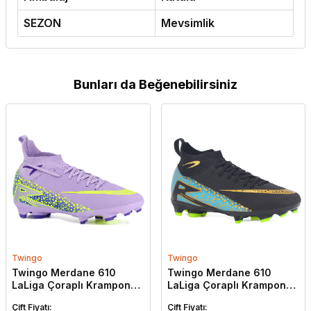
SEZON
Mevsimlik
Bunları da Beğenebilirsiniz
Twingo
Twingo
Twingo Merdane 610
Twingo Merdane 610
LaLiga Çoraplı Krampon
LaLiga Çoraplı Krampon
Ayakkabı Lila - Sarı
Ayakkabı Siyah - Turkuaz
Çift Fiyatı:
Çift Fiyatı: