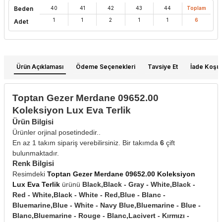
Beden
40
41
42
43
44
Toplam
1
1
2
1
1
6
Adet
Ürün Açıklaması
Ödeme Seçenekleri
Tavsiye Et
İade Koşull
Toptan Gezer Merdane 09652.00
Koleksiyon Lux Eva Terlik
Ürün Bilgisi
Ürünler orjinal posetindedir..
En az 1 takım sipariş verebilirsiniz. Bir takımda
6
çift
bulunmaktadır.
Renk Bilgisi
Resimdeki
Toptan Gezer Merdane 09652.00 Koleksiyon
Lux Eva Terlik
ürünü
Black,Black - Gray - White,Black -
W
h
t
s
a
p
p
D
e
s
e
H
a
t
t
Red - White,Black - White - Red,Blue - Blanc -
Bluemarine,Blue - White - Navy Blue,Bluemarine - Blue -
Blanc,Bluemarine - Rouge - Blanc,Lacivert - Kırmızı -