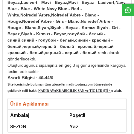
Beyaz,Lacivert - Mavi - Beyaz,Mavi - Beyaz - Lacivert,Navy
Blue - Blue - White,Navy Blue - Red -
White,Noiredel`Arbre,Noiredel`Arbre - Blanc -
Rouge,Noiredel`Arbre - Gris - Blanc,Noiredel`Arbre -
Rouge - Blanc,Siyah,Siyah - Beyaz - Kırmızı,Siyah - Gri -
Beyaz,Siyah - Kırmızı - Beyaz,голубой - белый -
синий,синий - голубой - белый,синий - красный -
белый,черный,черный - белый - красный,черный -
красный - белый,черный - серый - белый
renk olarak
gönderilecektir.
Oluşturduğunuz siparişiniz en geç 3 iş günü içerisinde kargoya
teslim edilecektir.
Asorti Bilgisi :
40-44/6
Site içerisinde bulunan tüm görseller nadirtoptan.com bünyesinde
çekilerek telif hakkı
NADİR AYAKKABICILIK SAN ve TİC LTD ŞTİ ‘
e aittir.
Ürün Açıklaması
Ambalaj
Poşetli
SEZON
Yaz