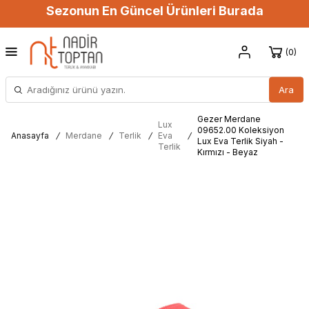
Sezonun En Güncel Ürünleri Burada
0
Ara
Gezer Merdane
Lux
09652.00 Koleksiyon
Anasayfa
/
Merdane
/
Terlik
/
Eva
/
Lux Eva Terlik Siyah -
Terlik
Kırmızı - Beyaz