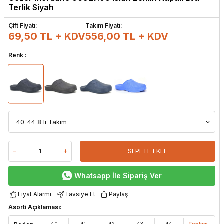
Terlik Siyah
Çift Fiyatı:
Takım Fiyatı:
69,50 TL + KDV
556,00
TL + KDV
Renk :
SEPETE EKLE
Whatsapp İle Sipariş Ver
Fiyat Alarmı
Tavsiye Et
Paylaş
Asorti Açıklaması:
40
41
42
43
44
Toplam