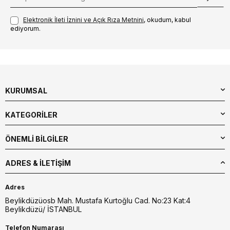
Elektronik İleti İzni‌ni ve Açık Rıza Metni‌ni
, okudum, kabul
ediyorum.
KURUMSAL
KATEGORİLER
ÖNEMLİ BİLGİLER
ADRES & İLETIŞIM
Adres
Beylikdüzüosb Mah. Mustafa Kurtoğlu Cad. No:23 Kat:4
Beylikdüzü/ İSTANBUL
Telefon Numarası