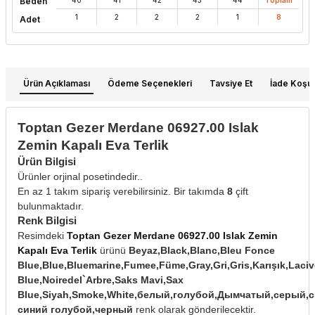
Beden
1
2
2
2
1
8
Adet
Ürün Açıklaması
Ödeme Seçenekleri
Tavsiye Et
İade Koşull
Toptan Gezer Merdane 06927.00 Islak
Zemin Kapalı Eva Terlik
Ürün Bilgisi
Ürünler orjinal posetindedir..
En az 1 takım sipariş verebilirsiniz. Bir takımda
8
çift
bulunmaktadır.
Renk Bilgisi
Resimdeki
Toptan Gezer Merdane 06927.00 Islak Zemin
Kapalı Eva Terlik
ürünü
Beyaz,Black,Blanc,Bleu Fonce
Blue,Blue,Bluemarine,Fumee,Füme,Gray,Gri,Gris,Karışık,Laciv
Blue,Noiredel`Arbre,Saks Mavi,Sax
Blue,Siyah,Smoke,White,белый,голубой,Дымчатый,серый,с
синий голубой,черный
renk olarak gönderilecektir.