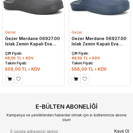
Gezer
Gezer
Gezer Merdane 06927.00
Gezer Merdane 06927.00
Islak Zemin Kapalı Eva
Islak Zemin Kapalı Eva
Terlik Gri
Terlik Lacivert
Çift Fiyatı:
Çift Fiyatı:
69,50 TL + KDV
69,50 TL + KDV
Takım Fiyatı:
Takım Fiyatı:
556,00
TL
KDV
556,00
TL
KDV
E-BÜLTEN ABONELIĞI
Kampanya ve yeniliklerden haberdar olmak için e-bültenimize abone
olun!
Kayıt Ol