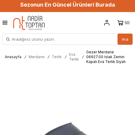
Sezonun En Güncel Ürünleri Burada
0
Ara
Gezer Merdane
Eva
Anasayfa
/
Merdane
/
Terlik
/
/
06927.00 Islak Zemin
Terlik
Kapalı Eva Terlik Siyah