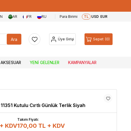
EN
AR
FR
RU
Para Birimi
TL
USD
EUR
Ara
Üye Girişi
Sepet
0
AKSESUAR
YENI GELENLER
KAMPANYALAR
1351 Kutulu Cırtlı Günlük Terlik Siyah
Takım Fiyatı:
 + KDV
170,00
TL + KDV