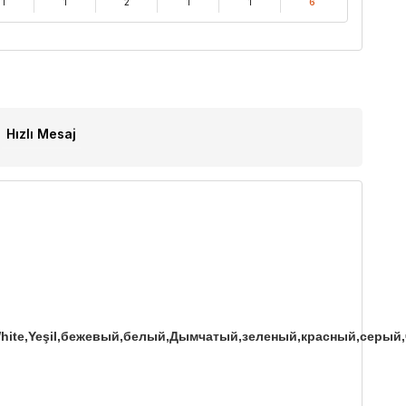
1
1
2
1
1
6
Hızlı Mesaj
rte,White,Yeşil,бежевый,белый,Дымчатый,зеленый,красный,серы