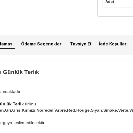
Adet
laması
Ödeme Seçenekleri
Tavsiye Et
İade Koşulları
ı Günlük Terlik
lunmaktadır.
ünlük Terlik
ürünü
en,Gri,Gris,Kırmızı,Noiredel`Arbre,Red,Rouge,Siyah,Smoke,Ve
rgoya teslim edilecektir.