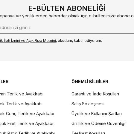
E-BÜLTEN ABONELIĞI
mpanya ve yeniliklerden haberdar olmak için e-bültenimize abone ol
k İleti İzni‌ni ve Açık Rıza Metni‌ni
, okudum, kabul ediyorum.
İLER
ÖNEMLİ BİLGİLER
an Terlik ve Ayakkabı
Garanti ve İade Koşulları
ek Terlik ve Ayakkabı
Satış Sözleşmesi
ek Genç Terlik ve Ayakkabı
Üyelik ve Kullanım Şartları
uk Filet Terlik ve Ayakkabı
Gizlilik ve Ödeme Güvenliği
uk Patik Terlik ve Ayakkabı
Teslimat Koşulları