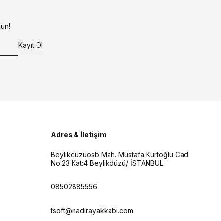
un!
Kayıt Ol
Adres & İletişim
Beylikdüzüosb Mah. Mustafa Kurtoğlu Cad.
No:23 Kat:4 Beylikdüzü/ İSTANBUL
08502885556
tsoft@nadirayakkabi.com