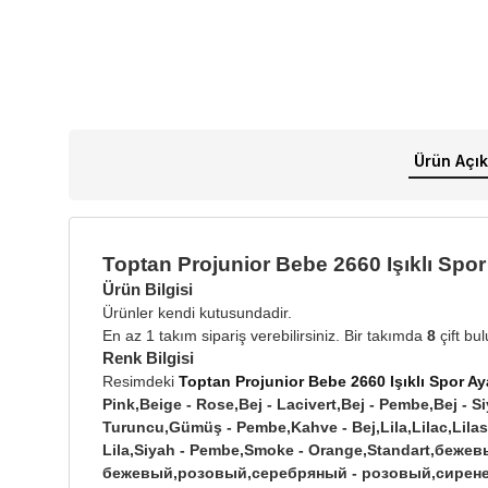
Ürün Açık
Toptan Projunior Bebe 2660 Işıklı Spo
Ürün Bilgisi
Ürünler kendi kutusundadir.
En az 1 takım sipariş verebilirsiniz. Bir takımda
8
çift bu
Renk Bilgisi
Resimdeki
Toptan Projunior Bebe 2660 Işıklı Spor A
Pink,Beige - Rose,Bej - Lacivert,Bej - Pembe,Bej - 
Turuncu,Gümüş - Pembe,Kahve - Bej,Lila,Lilac,Lilas,
Lila,Siyah - Pembe,Smoke - Orange,Standart,бе
бежевый,розовый,серебряный - розовый,сирене