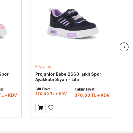
Projunior
Pr
 Spor
Projunior Bebe 2660 Işıklı Spor
Pr
Ayakkabı Siyah - Lila
Ay
Çift Fiyatı:
Çif
tı:
Takım Fiyatı:
370,00 TL + KDV
37
TL
KDV
370,00
TL
KDV