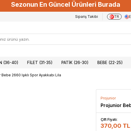
Sezonun En Güncel Ürünleri Burada
Sipariş Takibi
TR
 (36-40)
FILET (31-35)
PATIK (26-30)
BEBE (22-25)
r Bebe 2660 Işıklı Spor Ayakkabı Lila
Projunior
Projunior Beb
Çift Fiyatı:
370,00 TL