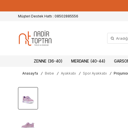
Müşteri Destek Hattı : 08502885556
ZENNE (36-40)
MERDANE (40-44)
GARSON
Anasayfa
/
Bebe
/
Ayakkabı
/
Spor Ayakkabı
/
Projunio