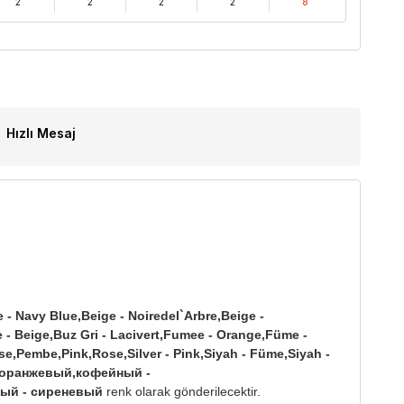
2
2
2
2
8
Hızlı Mesaj
 - Navy Blue,Beige - Noiredel`Arbre,Beige -
e - Beige,Buz Gri - Lacivert,Fumee - Orange,Füme -
se,Pembe,Pink,Rose,Silver - Pink,Siyah - Füme,Siyah -
- оранжевый,кофейный -
ый - сиреневый
renk olarak gönderilecektir.