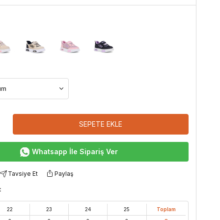
SEPETE EKLE
Whatsapp İle Sipariş Ver
Tavsiye Et
Paylaş
:
22
23
24
25
Toplam