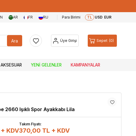
EN
AR
FR
RU
Para Birimi
TL
USD
EUR
Ara
Üye Girişi
Sepet
0
AKSESUAR
YENI GELENLER
KAMPANYALAR
e 2660 Işıklı Spor Ayakkabı Lila
Takım Fiyatı:
 + KDV
370,00
TL + KDV