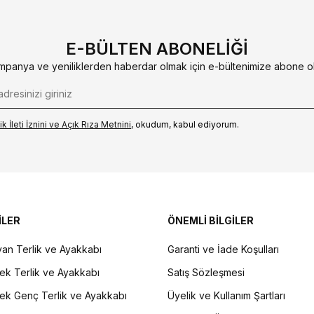
E-BÜLTEN ABONELIĞI
mpanya ve yeniliklerden haberdar olmak için e-bültenimize abone ol
k İleti İzni‌ni ve Açık Rıza Metni‌ni
, okudum, kabul ediyorum.
İLER
ÖNEMLİ BİLGİLER
an Terlik ve Ayakkabı
Garanti ve İade Koşulları
ek Terlik ve Ayakkabı
Satış Sözleşmesi
ek Genç Terlik ve Ayakkabı
Üyelik ve Kullanım Şartları