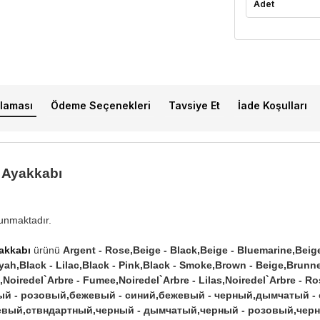
Adet
laması
Ödeme Seçenekleri
Tavsiye Et
İade Koşulları
r Ayakkabı
lunmaktadır.
yakkabı
ürünü
Argent - Rose,Beige - Black,Beige - Bluemarine,Beige
Siyah,Black - Lilac,Black - Pink,Black - Smoke,Brown - Beige,Brunn
Noiredel`Arbre - Fumee,Noiredel`Arbre - Lilas,Noiredel`Arbre - Ro
жевый - розовый,бежевый - синий,бежевый - черный,дымчатый 
вый,ствндартный,черный - дымчатый,черный - розовый,черн