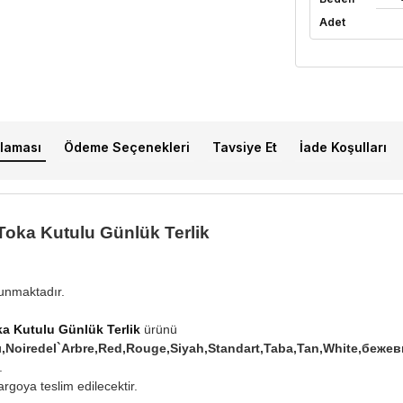
Adet
laması
Ödeme Seçenekleri
Tavsiye Et
İade Koşulları
Toka Kutulu Günlük Terlik
lunmaktadır.
a Kutulu Günlük Terlik
ürünü
mızı,Noiredel`Arbre,Red,Rouge,Siyah,Standart,Taba,Tan,White,б
.
rgoya teslim edilecektir.