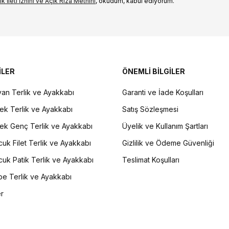
k İleti İzni‌ni ve Açık Rıza Metni‌ni
, okudum, kabul ediyorum.
İLER
ÖNEMLİ BİLGİLER
an Terlik ve Ayakkabı
Garanti ve İade Koşulları
ek Terlik ve Ayakkabı
Satış Sözleşmesi
ek Genç Terlik ve Ayakkabı
Üyelik ve Kullanım Şartları
uk Filet Terlik ve Ayakkabı
Gizlilik ve Ödeme Güvenliği
uk Patik Terlik ve Ayakkabı
Teslimat Koşulları
e Terlik ve Ayakkabı
er