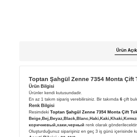
Ürün Açık
Toptan Şahgül Zenne 7354 Monta Çift 
Ürün Bilgisi
Ürünler kendi kutusundadir.
En az 1 takım sipariş verebilirsiniz. Bir takımda
6
çift bu
Renk Bilgisi
Resimdeki
Toptan Şahgül Zenne 7354 Monta Çift Tok
Beige,Bej,Beyaz,Black,Blanc,Haki,Kaki,Khaki,Kır
коричневый,хаки,черный
renk olarak gönderilecektir
Oluşturduğunuz siparişiniz en geç 3 iş günü içerisinde ka