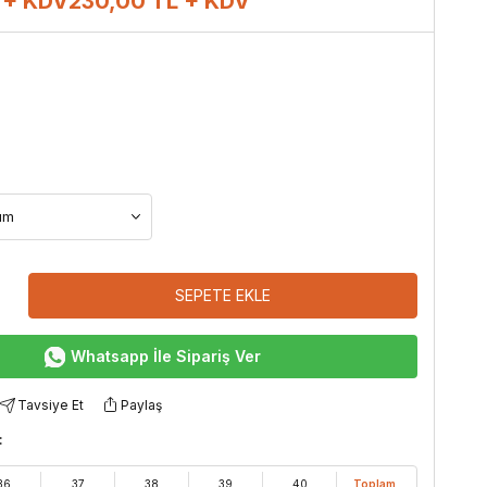
 + KDV
230,00
TL + KDV
SEPETE EKLE
Whatsapp İle Sipariş Ver
Tavsiye Et
Paylaş
:
36
37
38
39
40
Toplam