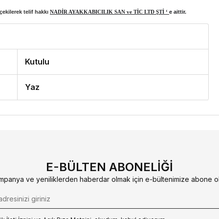
ekilerek telif hakkı
NADİR AYAKKABICILIK SAN ve TİC LTD ŞTİ ‘
e aittir.
Kutulu
Yaz
E-BÜLTEN ABONELIĞI
mpanya ve yeniliklerden haberdar olmak için e-bültenimize abone ol