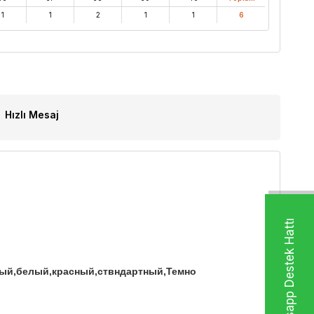
1
1
2
1
1
6
Hızlı Mesaj
Whatsapp Destek Hattı
ежевый,белый,красный,ствндартный,Темно