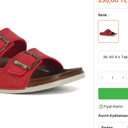
230,00 TL
Renk :
Fiyat Alarmı
Asorti Açıklaması
Beden