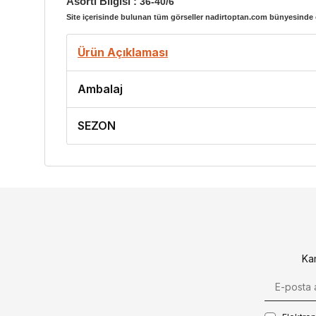
Asorti Bilgisi :
36-40/6
Site içerisinde bulunan tüm görseller nadirtoptan.com bünyesinde ç
Ürün Açıklaması
Ambalaj
SEZON
Ka