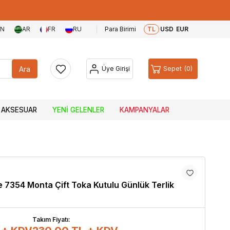
EN
AR
FR
RU
Para Birimi
TL
USD
EUR
Ara
Üye Girişi
Sepet
0
AKSESUAR
YENI GELENLER
KAMPANYALAR
 7354 Monta Çift Toka Kutulu Günlük Terlik
Takım Fiyatı: