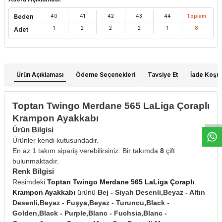
Beden
40
41
42
43
44
Toplam
1
2
2
2
1
8
Adet
Ürün Açıklaması
Ödeme Seçenekleri
Tavsiye Et
İade Koşull
W
h
t
s
a
p
p
D
e
s
e
H
a
t
t
Toptan Twingo Merdane 565 LaLiga Çoraplı
Krampon Ayakkabı
Ürün Bilgisi
Ürünler kendi kutusundadir.
En az 1 takım sipariş verebilirsiniz. Bir takımda
8
çift
bulunmaktadır.
Renk Bilgisi
Resimdeki
Toptan Twingo Merdane 565 LaLiga Çoraplı
Krampon Ayakkabı
ürünü
Bej - Siyah Desenli,Beyaz - Altın
Desenli,Beyaz - Fuşya,Beyaz - Turuncu,Black -
Golden,Black - Purple,Blanc - Fuchsia,Blanc -