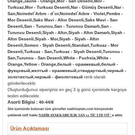
Orange,Jaune - Orange,Mor - Sarı Desenli,Mor -
Turkuaz,Mor - Turkuaz Desenli,Nar - Gümüş Desenli,Nar -
Sarı,Noiredel`Arbre - d`or,Noiredel`Arbre - Violet,Pembe -
Mor Desenli,Saks Mavi - Altın Desenli,Saks Mavi - Sarı
Desenli,Sarı - Turuncu,Sarı - Turuncu Damarlı,Sarı -
Turuncu Desenli,Siyah - Altın,Siyah - Altın Damarlı,Siyah -
Altın Desenli,Siyah - Mor,Siyah - Siyah - Altın
Desenli,Somon - Siyah Desenli,Standart,Turkuaz - Mor
Desenli,Turkuaz - Sarı,Turkuaz - Siyah Desenli,Turuncu -
Sarı,Turuncu - Sarı Desenli,White - Fuchsia,White -
Orange,Yellow - Orange,белый - оранжевый,белый -
фукцовый,желтый - оранжевый,ствндартный,черный -
золотистый,черный - фиолетовый
renk olarak
gönderilecektir.
Oluşturduğunuz siparişiniz en geç 3 iş günü içerisinde kargoya
teslim edilecektir.
Asorti Bilgisi :
40-44/8
Site içerisinde bulunan tüm görseller nadirtoptan.com bünyesinde
çekilerek telif hakkı
NADİR AYAKKABICILIK SAN ve TİC LTD ŞTİ ‘
e aittir.
Ürün Açıklaması