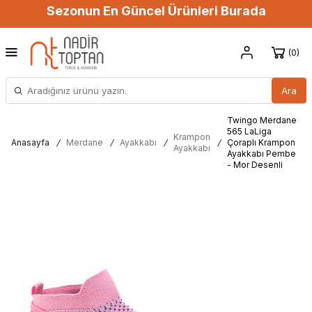
Sezonun En Güncel Ürünleri Burada
0
Ara
Twingo Merdane
565 LaLiga
Krampon
Anasayfa
/
Merdane
/
Ayakkabı
/
/
Çoraplı Krampon
Ayakkabı
Ayakkabı Pembe
- Mor Desenli