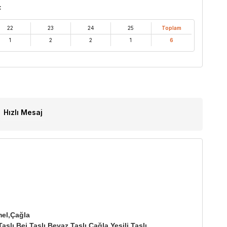
:
22
23
24
25
Toplam
1
2
2
1
6
Hızlı Mesaj
mel,Çağla
aşlı Bej,Taşlı Beyaz,Taşlı Çağla Yeşili,Taşlı