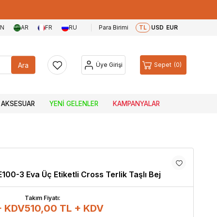
EN
AR
FR
RU
Para Birimi
TL
USD
EUR
Ara
Üye Girişi
Sepet
0
AKSESUAR
YENI GELENLER
KAMPANYALAR
100-3 Eva Üç Etiketli Cross Terlik Taşlı Bej
Takım Fiyatı:
+ KDV
510,00
TL + KDV