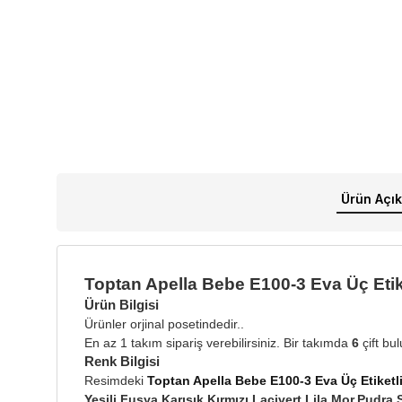
Ürün Açık
Toptan Apella Bebe E100-3 Eva Üç Etike
Ürün Bilgisi
Ürünler orjinal posetindedir..
En az 1 takım sipariş verebilirsiniz. Bir takımda
6
çift bu
Renk Bilgisi
Resimdeki
Toptan Apella Bebe E100-3 Eva Üç Etiketli
Yeşili,Fuşya,Karışık,Kırmızı,Lacivert,Lila,Mor,Pudra,