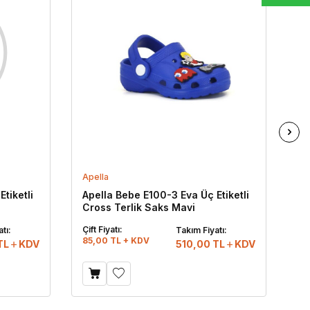
Apella
Ap
tiketli
Apella Bebe E100-3 Eva Üç Etiketli
Ap
Cross Terlik Saks Mavi
Cr
Çift Fiyatı:
Çif
tı:
Takım Fiyatı:
85,00 TL + KDV
85
TL
KDV
510,00
TL
KDV