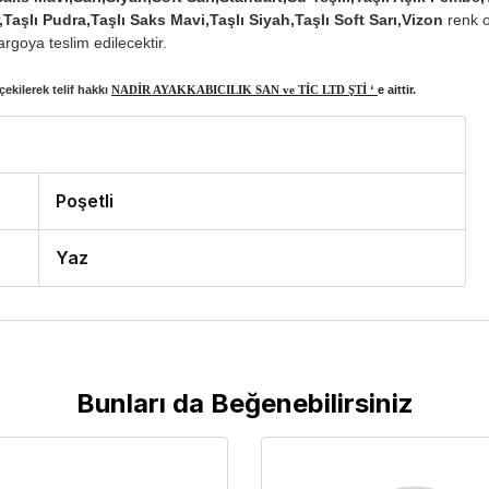
r,Taşlı Pudra,Taşlı Saks Mavi,Taşlı Siyah,Taşlı Soft Sarı,Vizon
renk o
rgoya teslim edilecektir.
ekilerek telif hakkı
NADİR AYAKKABICILIK SAN ve TİC LTD ŞTİ ‘
e aittir.
Poşetli
Yaz
Bunları da Beğenebilirsiniz