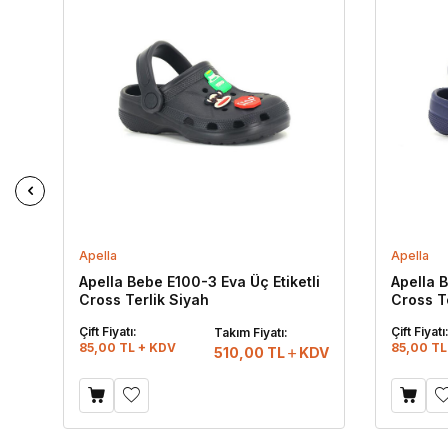
Apella
Apella
li
Apella Bebe E100-3 Eva Üç Etiketli
Apella B
Cross Terlik Siyah
Cross Te
Çift Fiyatı:
Çift Fiyatı
Takım Fiyatı:
85,00 TL + KDV
85,00 TL
DV
510,00
TL
KDV