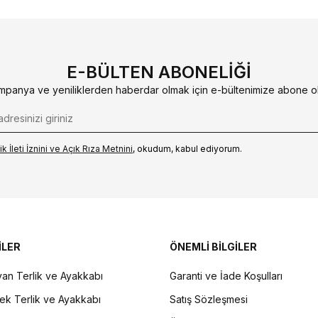
E-BÜLTEN ABONELIĞI
mpanya ve yeniliklerden haberdar olmak için e-bültenimize abone ol
k İleti İzni‌ni ve Açık Rıza Metni‌ni
, okudum, kabul ediyorum.
İLER
ÖNEMLİ BİLGİLER
an Terlik ve Ayakkabı
Garanti ve İade Koşulları
ek Terlik ve Ayakkabı
Satış Sözleşmesi