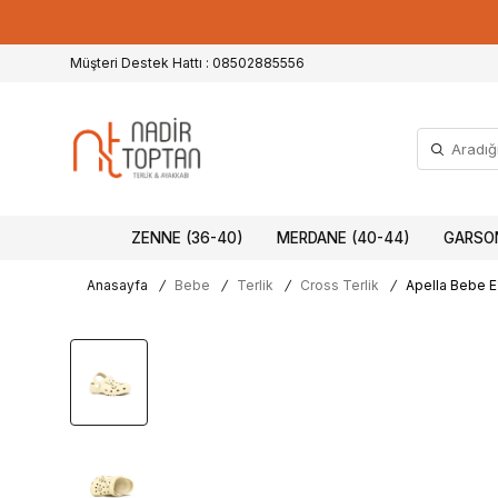
Müşteri Destek Hattı : 08502885556
ZENNE (36-40)
MERDANE (40-44)
GARSON
Anasayfa
/
Bebe
/
Terlik
/
Cross Terlik
/
Apella Bebe E1