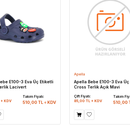
Apella
ebe E100-3 Eva Üç Etiketli
Apella Bebe E100-3 Eva Üç E
rlik Lacivert
Cross Terlik Açık Mavi
:
Çift Fiyatı:
Takım Fiyatı:
Takım Fiya
 + KDV
85,00 TL + KDV
510,00
TL
KDV
510,00