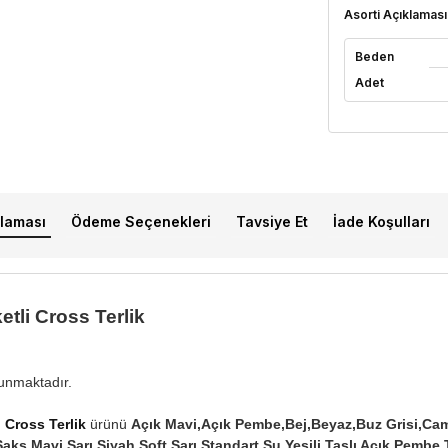
Asorti Açıklaması
Beden
Adet
laması
Ödeme Seçenekleri
Tavsiye Et
İade Koşulları
tli Cross Terlik
lunmaktadır.
 Cross Terlik
ürünü
Açık Mavi,Açık Pembe,Bej,Beyaz,Buz Grisi,Ca
Saks Mavi,Sarı,Siyah,Soft Sarı,Standart,Su Yeşili,Taşlı Açık Pembe,T