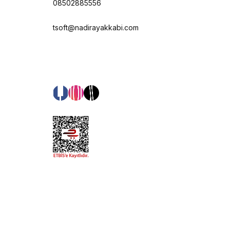
08502885556
tsoft@nadirayakkabi.com