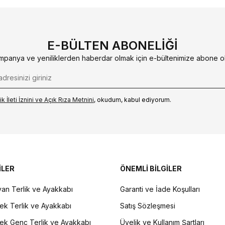
E-BÜLTEN ABONELIĞI
mpanya ve yeniliklerden haberdar olmak için e-bültenimize abone ol
k İleti İzni‌ni ve Açık Rıza Metni‌ni
, okudum, kabul ediyorum.
İLER
ÖNEMLİ BİLGİLER
an Terlik ve Ayakkabı
Garanti ve İade Koşulları
ek Terlik ve Ayakkabı
Satış Sözleşmesi
ek Genç Terlik ve Ayakkabı
Üyelik ve Kullanım Şartları