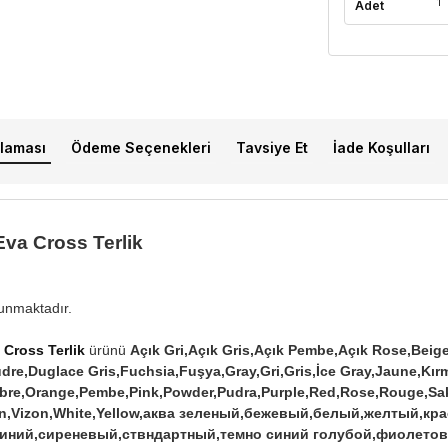
1
Adet
laması
Ödeme Seçenekleri
Tavsiye Et
İade Koşulları
Eva Cross Terlik
lunmaktadır.
 Cross Terlik
ürünü
Açık Gri,Açık Gris,Açık Pembe,Açık Rose,Beig
dre,Duglace Gris,Fuchsia,Fuşya,Gray,Gri,Gris,İce Gray,Jaune,Kırmı
`Arbre,Orange,Pembe,Pink,Powder,Pudra,Purple,Red,Rose,Rouge,Sak
,Vison,Vizon,White,Yellow,аква зеленый,бежевый,белый,желтый,к
иний,сиреневый,ствндартный,темно синий голубой,фиолето