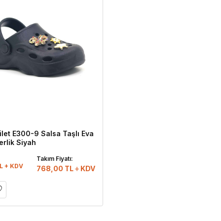
ilet E300-9 Salsa Taşlı Eva
erlik Siyah
:
Takım Fiyatı:
L + KDV
768,00
TL
KDV