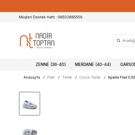
Müşteri Destek Hattı : 08502885556
ZENNE (36-40)
MERDANE (40-44)
GARSON
Anasayfa
/
Filet
/
Terlik
/
Cross Terlik
/
Apella Filet E3