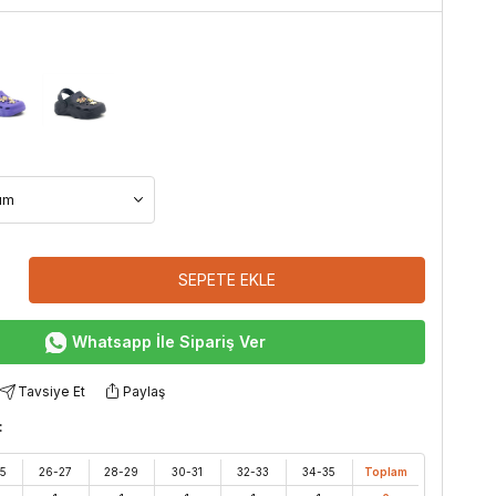
SEPETE EKLE
Whatsapp İle Sipariş Ver
Tavsiye Et
Paylaş
:
5
26-27
28-29
30-31
32-33
34-35
Toplam