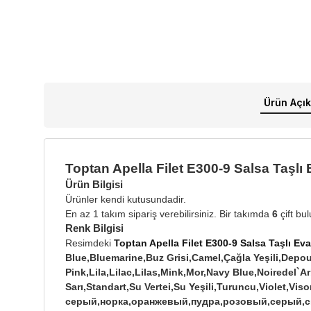
Ürün Açık
Toptan Apella Filet E300-9 Salsa Taşlı 
Ürün Bilgisi
Ürünler kendi kutusundadir.
En az 1 takım sipariş verebilirsiniz. Bir takımda
6
çift bu
Renk Bilgisi
Resimdeki
Toptan Apella Filet E300-9 Salsa Taşlı Eva
Blue,Bluemarine,Buz Grisi,Camel,Çağla Yeşili,Depou
Pink,Lila,Lilac,Lilas,Mink,Mor,Navy Blue,Noiredel
Sarı,Standart,Su Vertei,Su Yeşili,Turuncu,Violet
серый,норка,оранжевый,пудра,розовый,серый,с