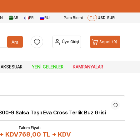
EN
AR
FR
RU
Para Birimi
TL
USD
EUR
Ara
Üye Girişi
Sepet
0
AKSESUAR
YENI GELENLER
KAMPANYALAR
E300-9 Salsa Taşlı Eva Cross Terlik Buz Grisi
Takım Fiyatı:
 + KDV
768,00
TL + KDV