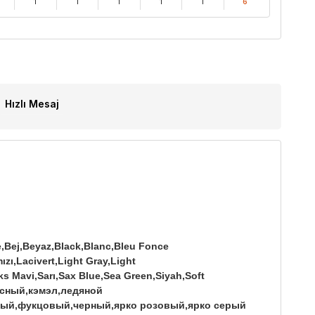
1
1
1
1
1
6
Hızlı Mesaj
e,Bej,Beyaz,Black,Blanc,Bleu Fonce
zı,Lacivert,Light Gray,Light
s Mavi,Sarı,Sax Blue,Sea Green,Siyah,Soft
расный,кэмэл,ледяной
вый,фукцовый,черный,ярко розовый,ярко серый