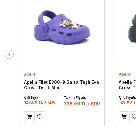
Apella
Apella
Apella Filet E300-9 Salsa Taşlı Eva
Apella F
Cross Terlik Mor
Cross T
Çift Fiyatı:
Çift Fiyatı
Takım Fiyatı:
128,00 TL + KDV
128,00 T
768,00
TL
KDV