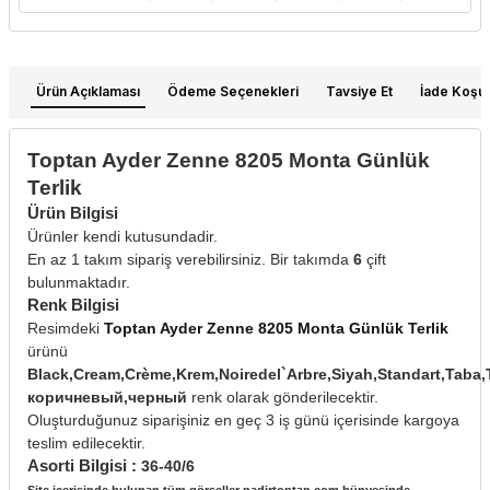
Ürün Açıklaması
Ödeme Seçenekleri
Tavsiye Et
İade Koşull
Toptan Ayder Zenne 8205 Monta Günlük
Terlik
Ürün Bilgisi
Ürünler kendi kutusundadir.
En az 1 takım sipariş verebilirsiniz. Bir takımda
6
çift
bulunmaktadır.
Renk Bilgisi
Resimdeki
Toptan Ayder Zenne 8205 Monta Günlük Terlik
ürünü
Black,Cream,Crème,Krem,Noiredel`Arbre,Siyah,Standart,Tab
коричневый,черный
renk olarak gönderilecektir.
Oluşturduğunuz siparişiniz en geç 3 iş günü içerisinde kargoya
teslim edilecektir.
Asorti Bilgisi :
36-40/6
Site içerisinde bulunan tüm görseller nadirtoptan.com bünyesinde