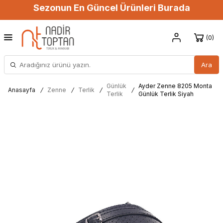
Sezonun En Güncel Ürünleri Burada
0
Ara
Günlük
Ayder Zenne 8205 Monta
Anasayfa
/
Zenne
/
Terlik
/
/
Terlik
Günlük Terlik Siyah