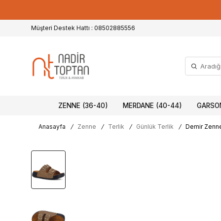
Müşteri Destek Hattı : 08502885556
ZENNE (36-40)
MERDANE (40-44)
GARSON
Anasayfa
/
Zenne
/
Terlik
/
Günlük Terlik
/
Demir Zenne