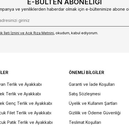
E-BÜLTEN ABONELIĞI
mpanya ve yeniliklerden haberdar olmak için e-bültenimize abone ol
k İleti İzni‌ni ve Açık Rıza Metni‌ni
, okudum, kabul ediyorum.
İLER
ÖNEMLİ BİLGİLER
an Terlik ve Ayakkabı
Garanti ve İade Koşulları
ek Terlik ve Ayakkabı
Satış Sözleşmesi
ek Genç Terlik ve Ayakkabı
Üyelik ve Kullanım Şartları
uk Filet Terlik ve Ayakkabı
Gizlilik ve Ödeme Güvenliği
uk Patik Terlik ve Ayakkabı
Teslimat Koşulları