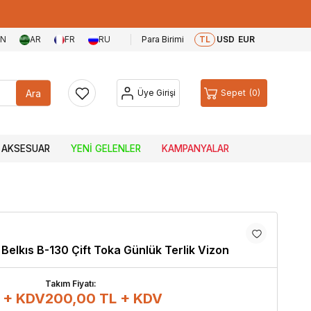
EN
AR
FR
RU
Para Birimi
TL
USD
EUR
Ara
Üye Girişi
Sepet
0
AKSESUAR
YENI GELENLER
KAMPANYALAR
Belkıs B-130 Çift Toka Günlük Terlik Vizon
Takım Fiyatı:
 + KDV
200,00
TL + KDV