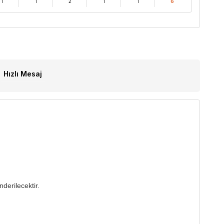
1
1
2
1
1
6
Hızlı Mesaj
derilecektir.