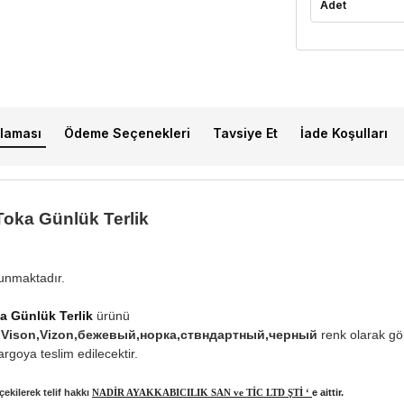
Adet
laması
Ödeme Seçenekleri
Tavsiye Et
İade Koşulları
Toka Günlük Terlik
lunmaktadır.
a Günlük Terlik
ürünü
art,Vison,Vizon,бежевый,норка,ствндартный,черный
renk olarak gön
rgoya teslim edilecektir.
ekilerek telif hakkı
NADİR AYAKKABICILIK SAN ve TİC LTD ŞTİ ‘
e aittir.