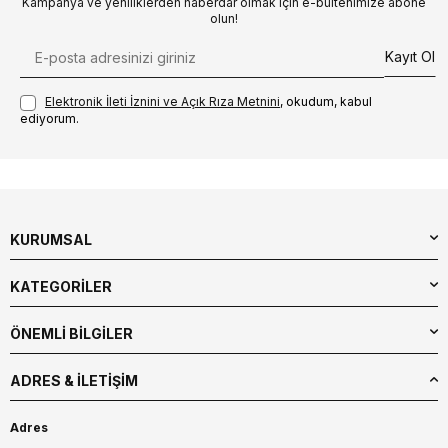
Kampanya ve yeniliklerden haberdar olmak için e-bültenimize abone
olun!
Kayıt Ol
Elektronik İleti İzni‌ni ve Açık Rıza Metni‌ni
, okudum, kabul
ediyorum.
KURUMSAL
KATEGORİLER
ÖNEMLİ BİLGİLER
ADRES & İLETIŞIM
Adres