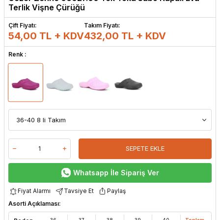
Terlik Vişne Çürüğü
Çift Fiyatı:
Takım Fiyatı:
54,00 TL + KDV
432,00
TL + KDV
Renk :
SEPETE EKLE
Whatsapp İle Sipariş Ver
Fiyat Alarmı
Tavsiye Et
Paylaş
Asorti Açıklaması:
36
37
38
39
40
Toplam