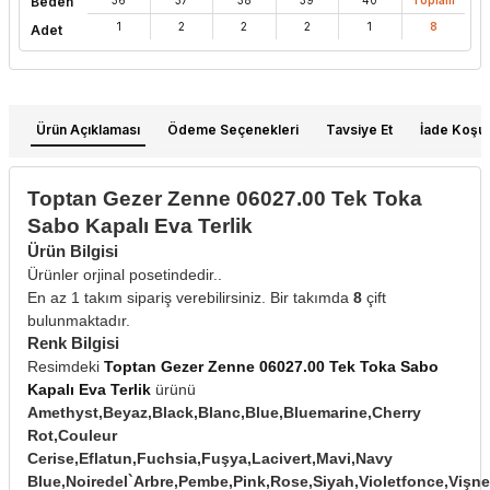
Beden
1
2
2
2
1
8
Adet
Ürün Açıklaması
Ödeme Seçenekleri
Tavsiye Et
İade Koşull
Toptan Gezer Zenne 06027.00 Tek Toka
Sabo Kapalı Eva Terlik
Ürün Bilgisi
Ürünler orjinal posetindedir..
En az 1 takım sipariş verebilirsiniz. Bir takımda
8
çift
bulunmaktadır.
Renk Bilgisi
Resimdeki
Toptan Gezer Zenne 06027.00 Tek Toka Sabo
Kapalı Eva Terlik
ürünü
Amethyst,Beyaz,Black,Blanc,Blue,Bluemarine,Cherry
Rot,Couleur
Cerise,Eflatun,Fuchsia,Fuşya,Lacivert,Mavi,Navy
Blue,Noiredel`Arbre,Pembe,Pink,Rose,Siyah,Violetfonce,Vişne