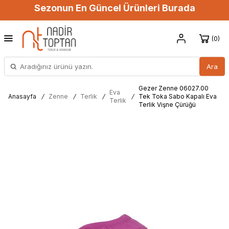
Sezonun En Güncel Ürünleri Burada
0
Ara
Gezer Zenne 06027.00
Eva
Anasayfa
/
Zenne
/
Terlik
/
/
Tek Toka Sabo Kapalı Eva
Terlik
Terlik Vişne Çürüğü