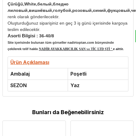
Çürüğü,White,белый,бледно
лиловый,вишнёвый,голубой,розовый,синий,фукцовый,ч
renk olarak gönderilecektir.
Oluşturduğunuz siparişiniz en geç 3 iş günü içerisinde kargoya
teslim edilecektir.
Asorti Bilgisi :
36-40/8
Site içerisinde bulunan tüm görseller nadirtoptan.com bünyesinde
çekilerek telif hakkı
NADİR AYAKKABICILIK SAN ve TİC LTD ŞTİ ‘
e aittir.
Ürün Açıklaması
Ambalaj
Poşetli
SEZON
Yaz
Bunları da Beğenebilirsiniz