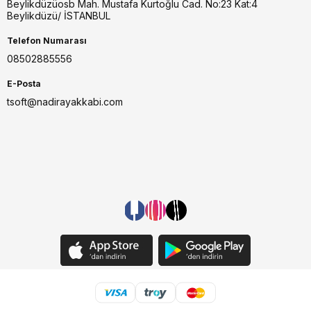
Beylikdüzüosb Mah. Mustafa Kurtoğlu Cad. No:23 Kat:4
Beylikdüzü/ İSTANBUL
Telefon Numarası
08502885556
E-Posta
tsoft@nadirayakkabi.com