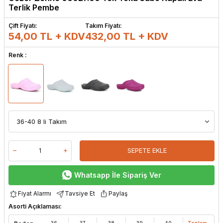
Terlik Pembe
Çift Fiyatı:
Takım Fiyatı:
54,00 TL + KDV
432,00
TL + KDV
Renk :
SEPETE EKLE
Whatsapp İle Sipariş Ver
Fiyat Alarmı
Tavsiye Et
Paylaş
Asorti Açıklaması:
36
37
38
39
40
Toplam