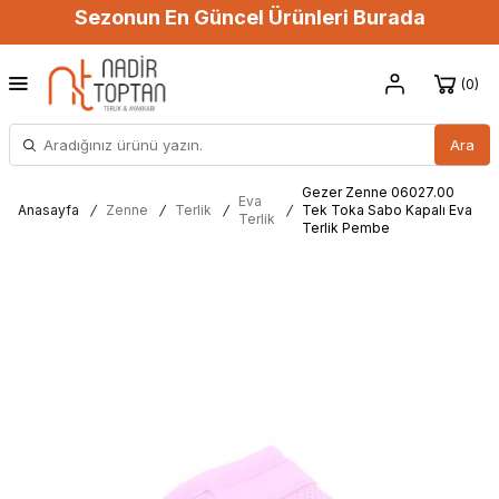
Sezonun En Güncel Ürünleri Burada
0
Ara
Gezer Zenne 06027.00
Eva
Anasayfa
/
Zenne
/
Terlik
/
/
Tek Toka Sabo Kapalı Eva
Terlik
Terlik Pembe