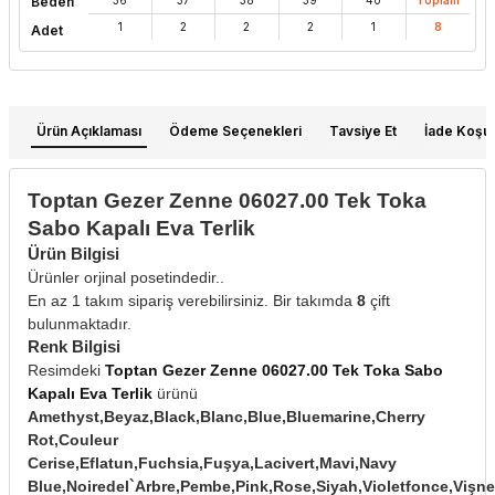
Beden
1
2
2
2
1
8
Adet
Ürün Açıklaması
Ödeme Seçenekleri
Tavsiye Et
İade Koşull
Toptan Gezer Zenne 06027.00 Tek Toka
Sabo Kapalı Eva Terlik
Ürün Bilgisi
Ürünler orjinal posetindedir..
En az 1 takım sipariş verebilirsiniz. Bir takımda
8
çift
bulunmaktadır.
Renk Bilgisi
Resimdeki
Toptan Gezer Zenne 06027.00 Tek Toka Sabo
Kapalı Eva Terlik
ürünü
Amethyst,Beyaz,Black,Blanc,Blue,Bluemarine,Cherry
Rot,Couleur
Cerise,Eflatun,Fuchsia,Fuşya,Lacivert,Mavi,Navy
Blue,Noiredel`Arbre,Pembe,Pink,Rose,Siyah,Violetfonce,Vişne