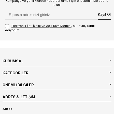
Kampanya ve yeniliklerden haberdar olmak için e-bültenimize abone
olun!
Kayıt Ol
Elektronik İleti İzni‌ni ve Açık Rıza Metni‌ni
, okudum, kabul
ediyorum.
KURUMSAL
KATEGORİLER
ÖNEMLİ BİLGİLER
ADRES & İLETIŞIM
Adres