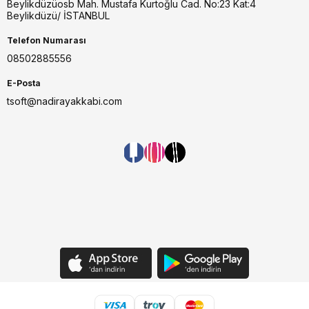
Beylikdüzüosb Mah. Mustafa Kurtoğlu Cad. No:23 Kat:4
Beylikdüzü/ İSTANBUL
Telefon Numarası
08502885556
E-Posta
tsoft@nadirayakkabi.com