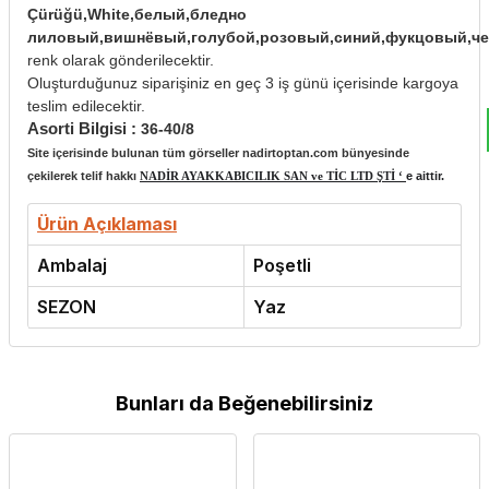
Çürüğü,White,белый,бледно
лиловый,вишнёвый,голубой,розовый,синий,фукцовый,ч
renk olarak gönderilecektir.
Oluşturduğunuz siparişiniz en geç 3 iş günü içerisinde kargoya
teslim edilecektir.
Asorti Bilgisi :
36-40/8
Site içerisinde bulunan tüm görseller nadirtoptan.com bünyesinde
çekilerek telif hakkı
NADİR AYAKKABICILIK SAN ve TİC LTD ŞTİ ‘
e aittir.
Ürün Açıklaması
Ambalaj
Poşetli
SEZON
Yaz
Bunları da Beğenebilirsiniz