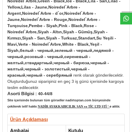
W
h
t
s
a
p
p
D
e
s
e
H
a
t
t
Noiredel`Arbre,Green - Black,İce - Black,Lila - Sarı,Lilac -
Yellow,Lilas - Jaune,Noiredel`Arbre -
Argent,Noiredel`Arbre - d`or,Noiredel`Arbre -
Jaune,Noiredel`Arbre - Rouge,Noiredel`Arbre -
Turqouise,Pembe - Siyah,Pink - Black,Rose -
Noiredel`Arbre,Siyah - Altın,Siyah - Gümüş,Siyah -
Kırmızı,Siyah - Sarı,Siyah - Turkuaz,Standart,Su Yeşili -
Mavi,Verte - Noiredel`Arbre,White - Black,Yeşil -
Siyah,белый - черный,зеленый - черный,ледяной -
черный,розовый - черный,сиреневый -
желтый,ствндартный,черный - бирюза,черный -
желтый,черный - золотистый,черный -
красный,черный - серебряный
renk olarak gönderilecektir.
Oluşturduğunuz siparişiniz en geç 3 iş günü içerisinde kargoya
teslim edilecektir.
Asorti Bilgisi :
40-44/8
Site içerisinde bulunan tüm görseller nadirtoptan.com bünyesinde
çekilerek telif hakkı
NADİR AYAKKABICILIK SAN ve TİC LTD ŞTİ ‘
e aittir.
Ürün Açıklaması
Ambalaj
Kutulu