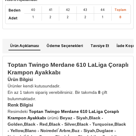
Beden
40
41
42
43
44
Toplam
1
2
2
2
1
8
Adet
Ürün Açıklaması
Ödeme Seçenekleri
Tavsiye Et
İade Koşull
Toptan Twingo Merdane 610 LaLiga Çoraplı
Krampon Ayakkabı
Ürün Bilgisi
Ürünler kendi kutusundadir.
En az 1 takım sipariş verebilirsiniz. Bir takımda
8
çift
bulunmaktadır.
Renk Bilgisi
Resimdeki
Toptan Twingo Merdane 610 LaLiga Çoraplı
Krampon Ayakkabı
ürünü
Beyaz - Siyah,Black -
Golden,Black - Red,Black - Silver,Black - Turquoise,Black
- Yellow,Blanc - Noiredel`Arbre,Buz - Siyah,Duglace -