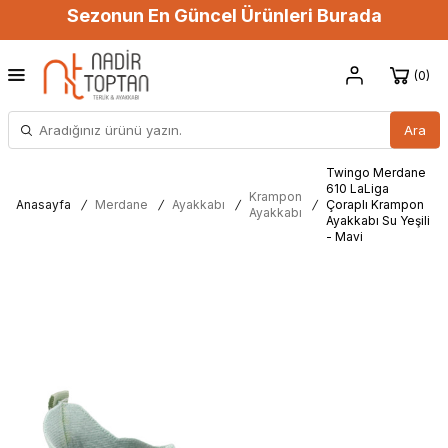
Sezonun En Güncel Ürünleri Burada
0
Ara
Twingo Merdane
610 LaLiga
Krampon
Anasayfa
/
Merdane
/
Ayakkabı
/
/
Çoraplı Krampon
Ayakkabı
Ayakkabı Su Yeşili
- Mavi