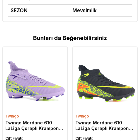
SEZON
Mevsimlik
Bunları da Beğenebilirsiniz
Twingo
Twingo
Twingo Merdane 610
Twingo Merdane 610
LaLiga Çoraplı Krampon
LaLiga Çoraplı Krampon
Ayakkabı Lila - Sarı
Ayakkabı Siyah - Sarı
Çift Fiyatı:
Çift Fiyatı: