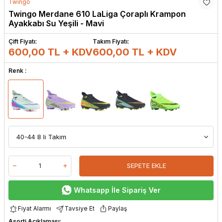
Twingo
Twingo Merdane 610 LaLiga Çoraplı Krampon
Ayakkabı Su Yeşili - Mavi
Çift Fiyatı:
Takım Fiyatı:
600,00 TL + KDV
600,00
TL + KDV
Renk :
SEPETE EKLE
Whatsapp İle Sipariş Ver
Fiyat Alarmı
Tavsiye Et
Paylaş
Asorti Açıklaması: