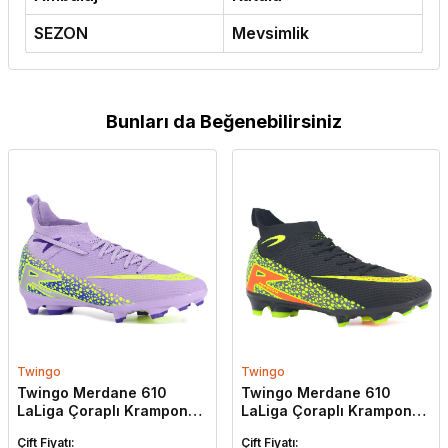
SEZON
Mevsimlik
Bunları da Beğenebilirsiniz
Twingo
Twingo
Twingo Merdane 610
Twingo Merdane 610
LaLiga Çoraplı Krampon
LaLiga Çoraplı Krampon
Ayakkabı Lila - Sarı
Ayakkabı Siyah - Sarı
Çift Fiyatı:
Çift Fiyatı: