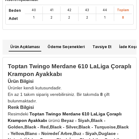
Beden
40
41
42
43
44
Toplam
1
2
2
2
1
8
Adet
Ürün Açıklaması
Ödeme Seçenekleri
Tavsiye Et
İade Koşull
Toptan Twingo Merdane 610 LaLiga Çoraplı
Krampon Ayakkabı
Ürün Bilgisi
Ürünler kendi kutusundadir.
En az 1 takım sipariş verebilirsiniz. Bir takımda
8
çift
bulunmaktadır.
Renk Bilgisi
Resimdeki
Toptan Twingo Merdane 610 LaLiga Çoraplı
Krampon Ayakkabı
ürünü
Beyaz - Siyah,Black -
Golden,Black - Red,Black - Silver,Black - Turquoise,Black
- Yellow,Blanc - Noiredel`Arbre,Buz - Siyah,Duglace -