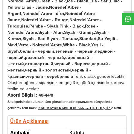
W
h
t
s
a
p
p
D
e
s
e
H
a
t
t
Noiredel`Arbre,Green - Black,İce - Black,Lila - Sarı,Lilac -
Yellow,Lilas - Jaune,Noiredel`Arbre -
Argent,Noiredel`Arbre - d`or,Noiredel`Arbre -
Jaune,Noiredel`Arbre - Rouge,Noiredel`Arbre -
Turqouise,Pembe - Siyah,Pink - Black,Rose -
Noiredel`Arbre,Siyah - Altın,Siyah - Gümüş,Siyah -
Kırmızı,Siyah - Sarı,Siyah - Turkuaz,Standart,Su Yeşili -
Mavi,Verte - Noiredel`Arbre,White - Black,Yeşil -
Siyah,белый - черный,зеленый - черный,ледяной -
черный,розовый - черный,сиреневый -
желтый,ствндартный,черный - бирюза,черный -
желтый,черный - золотистый,черный -
красный,черный - серебряный
renk olarak gönderilecektir.
Oluşturduğunuz siparişiniz en geç 3 iş günü içerisinde kargoya
teslim edilecektir.
Asorti Bilgisi :
40-44/8
Site içerisinde bulunan tüm görseller nadirtoptan.com bünyesinde
çekilerek telif hakkı
NADİR AYAKKABICILIK SAN ve TİC LTD ŞTİ ‘
e aittir.
Ürün Açıklaması
Ambalaj
Kutulu