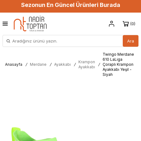
Sezonun En Güncel Ürünleri Burada
0
Ara
Twingo Merdane
610 LaLiga
Krampon
Anasayfa
/
Merdane
/
Ayakkabı
/
/
Çoraplı Krampon
Ayakkabı
Ayakkabı Yeşil -
Siyah