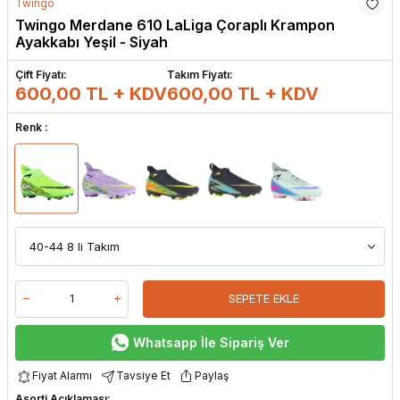
Twingo
Twingo Merdane 610 LaLiga Çoraplı Krampon
Ayakkabı Yeşil - Siyah
Çift Fiyatı:
Takım Fiyatı:
600,00 TL + KDV
600,00
TL + KDV
Renk :
SEPETE EKLE
Whatsapp İle Sipariş Ver
Fiyat Alarmı
Tavsiye Et
Paylaş
Asorti Açıklaması: