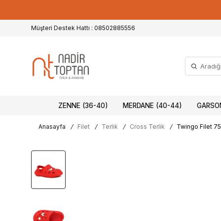
Müşteri Destek Hattı : 08502885556
ZENNE (36-40)
MERDANE (40-44)
GARSON
Anasayfa
/
Filet
/
Terlik
/
Cross Terlik
/
Twingo Filet 75