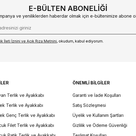
E-BÜLTEN ABONELIĞI
mpanya ve yeniliklerden haberdar olmak için e-bültenimize abone ol
k İleti İzni‌ni ve Açık Rıza Metni‌ni
, okudum, kabul ediyorum.
İLER
ÖNEMLİ BİLGİLER
an Terlik ve Ayakkabı
Garanti ve İade Koşulları
ek Terlik ve Ayakkabı
Satış Sözleşmesi
ek Genç Terlik ve Ayakkabı
Üyelik ve Kullanım Şartları
uk Filet Terlik ve Ayakkabı
Gizlilik ve Ödeme Güvenliği
uk Patik Terlik ve Ayakkabı
Teslimat Koşulları