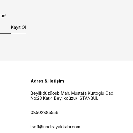
un!
Kayıt Ol
Adres & İletişim
Beylikdüzüosb Mah. Mustafa Kurtoğlu Cad.
No:23 Kat:4 Beylikdüzü/ İSTANBUL
08502885556
tsoft@nadirayakkabi.com