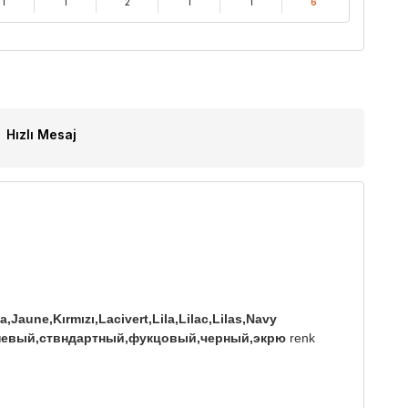
1
1
2
1
1
6
Hızlı Mesaj
,Jaune,Kırmızı,Lacivert,Lila,Lilac,Lilas,Navy
иреневый,ствндартный,фукцовый,черный,экрю
renk