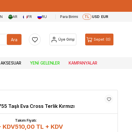
EN
AR
FR
RU
Para Birimi
TL
USD
EUR
Ara
Üye Girişi
Sepet
0
AKSESUAR
YENI GELENLER
KAMPANYALAR
755 Taşlı Eva Cross Terlik Kırmızı
Takım Fiyatı:
+ KDV
510,00
TL + KDV