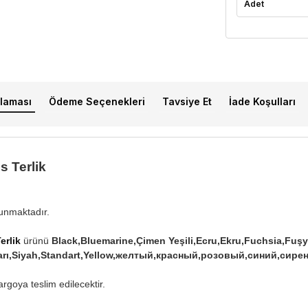
Adet
laması
Ödeme Seçenekleri
Tavsiye Et
İade Koşulları
s Terlik
lunmaktadır.
erlik
ürünü
Black,Bluemarine,Çimen Yeşili,Ecru,Ekru,Fuchsia,Fuşya
,Sarı,Siyah,Standart,Yellow,желтый,красный,розовый,синий,с
rgoya teslim edilecektir.