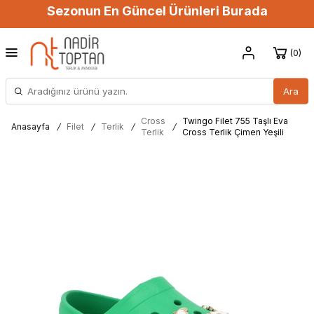
Sezonun En Güncel Ürünleri Burada
0
Ara
Cross
Twingo Filet 755 Taşlı Eva
Anasayfa
/
Filet
/
Terlik
/
/
Terlik
Cross Terlik Çimen Yeşili