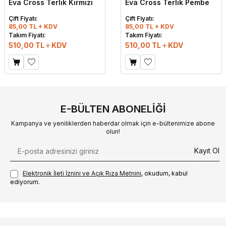
Eva Cross Terlik Kırmızı
Eva Cross Terlik Pembe
Çift Fiyatı:
Çift Fiyatı:
85,00 TL + KDV
85,00 TL + KDV
Takım Fiyatı:
Takım Fiyatı:
510,00
TL
KDV
510,00
TL
KDV
E-BÜLTEN ABONELIĞI
Kampanya ve yeniliklerden haberdar olmak için e-bültenimize abone
olun!
Kayıt Ol
Elektronik İleti İzni‌ni ve Açık Rıza Metni‌ni
, okudum, kabul
ediyorum.