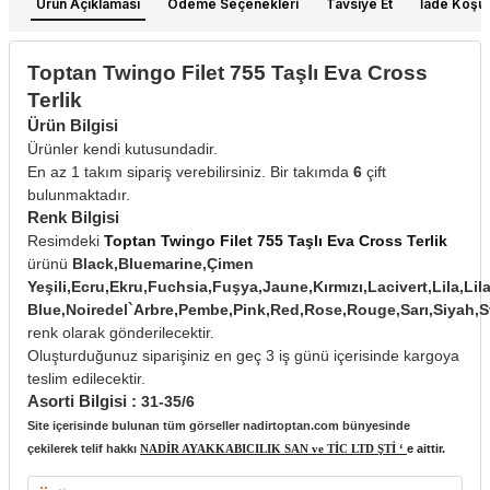
Ürün Açıklaması
Ödeme Seçenekleri
Tavsiye Et
İade Koşull
Toptan Twingo Filet 755 Taşlı Eva Cross
Terlik
Ürün Bilgisi
Ürünler kendi kutusundadir.
En az 1 takım sipariş verebilirsiniz. Bir takımda
6
çift
bulunmaktadır.
Renk Bilgisi
Resimdeki
Toptan Twingo Filet 755 Taşlı Eva Cross Terlik
ürünü
Black,Bluemarine,Çimen
Yeşili,Ecru,Ekru,Fuchsia,Fuşya,Jaune,Kırmızı,Lacivert,Lila,Lil
Blue,Noiredel`Arbre,Pembe,Pink,Red,Rose,Rouge,Sarı,Siy
renk olarak gönderilecektir.
Oluşturduğunuz siparişiniz en geç 3 iş günü içerisinde kargoya
teslim edilecektir.
Asorti Bilgisi :
31-35/6
Site içerisinde bulunan tüm görseller nadirtoptan.com bünyesinde
çekilerek telif hakkı
NADİR AYAKKABICILIK SAN ve TİC LTD ŞTİ ‘
e aittir.